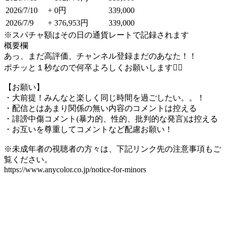
2026/7/10
+ 0円
339,000
2026/7/9
+ 376,953円
339,000
※スパチャ額はその日の通貨レートで記録されます
概要欄
あっ、まだ高評価、チャンネル登録まだのあなた！！
ポチッと１秒なので何卒よろしくお願いします🙇‍♂️
【お願い】
・大前提！みんなと楽しく同じ時間を過ごしたい。。！
・配信とはあまり関係の無い内容のコメントは控える
・誹謗中傷コメント(暴力的、性的、批判的な発言)は控える
・お互いを尊重してコメントなど配慮お願い！
※未成年者の視聴者の方々は、下記リンク先の注意事項もご
覧ください。
https://www.anycolor.co.jp/notice-for-minors