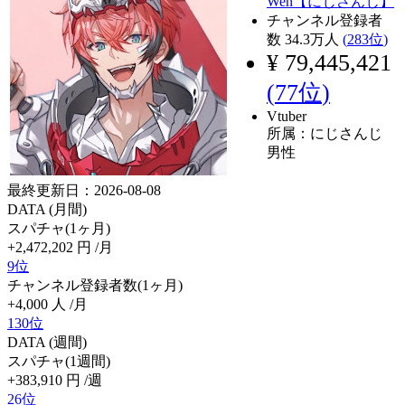
Wen【にじさんじ】
チャンネル登録者
数
34.3
万人
(
283位
)
¥ 79,445,421
(
77位
)
Vtuber
所属：にじさんじ
男性
最終更新日：2026-08-08
DATA (月間)
スパチャ(1ヶ月)
+2,472,202
円
/月
9位
チャンネル登録者数(1ヶ月)
+4,000
人
/月
130位
DATA (週間)
スパチャ(1週間)
+383,910
円
/週
26位