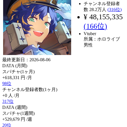
チャンネル登録者
数
28.2
万人
(
316位
)
¥ 48,155,335
(
166位
)
Vtuber
所属：ホロライブ
男性
最終更新日：2026-08-06
DATA (月間)
スパチャ(1ヶ月)
+618,331
円
/月
98位
チャンネル登録者数(1ヶ月)
+0
人
/月
317位
DATA (週間)
スパチャ(1週間)
+529,679
円
/週
20位