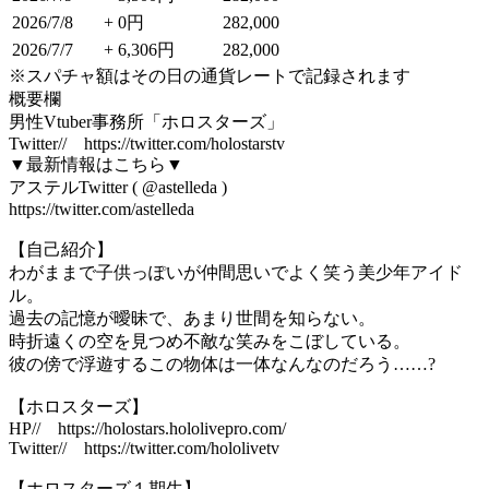
2026/7/8
+ 0円
282,000
2026/7/7
+ 6,306円
282,000
※スパチャ額はその日の通貨レートで記録されます
概要欄
男性Vtuber事務所「ホロスターズ」
Twitter// https://twitter.com/holostarstv
▼最新情報はこちら▼
アステルTwitter ( @astelleda )
https://twitter.com/astelleda
【自己紹介】
わがままで子供っぽいが仲間思いでよく笑う美少年アイド
ル。
過去の記憶が曖昧で、あまり世間を知らない。
時折遠くの空を見つめ不敵な笑みをこぼしている。
彼の傍で浮遊するこの物体は一体なんなのだろう……?
【ホロスターズ】
HP// https://holostars.hololivepro.com/
Twitter// https://twitter.com/hololivetv
【ホロスターズ１期生】