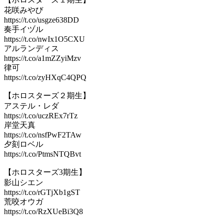
花咲みやび
https://t.co/usgze638DD
奏手イヅル
https://t.co/nwIx1O5CXU
アルランディス
https://t.co/a1mZZyiMzv
律可
https://t.co/zyHXqC4QPQ
【ホロスターズ２期生】
アステル・レダ
https://t.co/uczREx7rTz
岸堂天真
https://t.co/nsfPwF2TAw
夕刻ロベル
https://t.co/PtmsNTQBvt
【ホロスターズ3期生】
影山シエン
https://t.co/rGTjXb1gST
荒咬オウガ
https://t.co/RzXUeBi3Q8