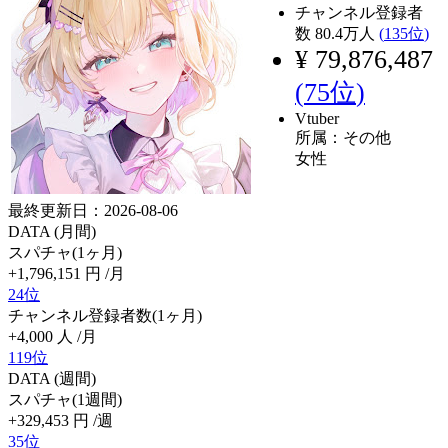
チャンネル登録者
数
80.4
万人
(
135位
)
¥ 79,876,487
(
75位
)
Vtuber
所属：その他
女性
最終更新日：2026-08-06
DATA (月間)
スパチャ(1ヶ月)
+1,796,151
円
/月
24位
チャンネル登録者数(1ヶ月)
+4,000
人
/月
119位
DATA (週間)
スパチャ(1週間)
+329,453
円
/週
35位