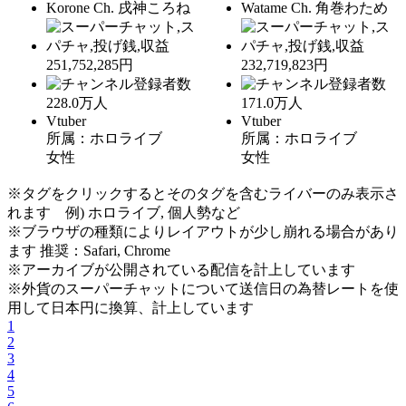
Korone Ch. 戌神ころね
Watame Ch. 角巻わため
251,752,285円
232,719,823円
228.0
万人
171.0
万人
Vtuber
Vtuber
所属：ホロライブ
所属：ホロライブ
女性
女性
※タグをクリックするとそのタグを含むライバーのみ表示さ
れます 例) ホロライブ, 個人勢など
※ブラウザの種類によりレイアウトが少し崩れる場合があり
ます 推奨：Safari, Chrome
※アーカイブが公開されている配信を計上しています
※外貨のスーパーチャットについて送信日の為替レートを使
用して日本円に換算、計上しています
1
2
3
4
5