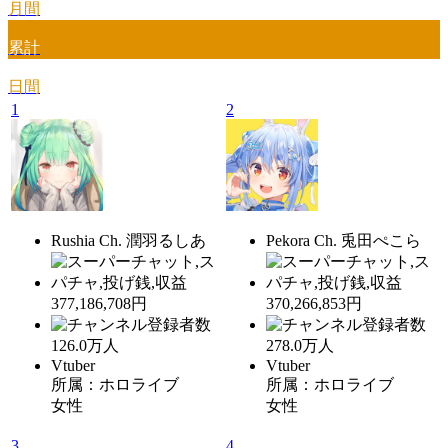
月間
累計
日間
1
2
Rushia Ch. 潤羽るしあ
Pekora Ch. 兎田ぺこら
377,186,708円
370,266,853円
126.0
万人
278.0
万人
Vtuber
Vtuber
所属：ホロライブ
所属：ホロライブ
女性
女性
3
4