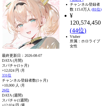
チャンネル登録者
数
115.0
万人
(
81位
)
¥
120,574,450
(
44位
)
Vtuber
所属：ホロライブ
女性
最終更新日：2026-08-07
DATA (月間)
スパチャ(1ヶ月)
+12,024
円
/月
331位
チャンネル登録者数(1ヶ月)
+10,000
人
/月
26位
DATA (週間)
スパチャ(1週間)
+12,024
円
/週