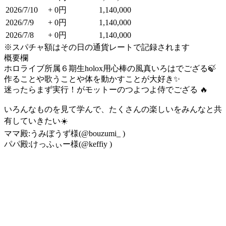
2026/7/10
+ 0円
1,140,000
2026/7/9
+ 0円
1,140,000
2026/7/8
+ 0円
1,140,000
※スパチャ額はその日の通貨レートで記録されます
概要欄
ホロライブ所属６期生holox用心棒の風真いろはでござる🍃
作ることや歌うことや体を動かすことが大好き✨
迷ったらまず実行！がモットーのつよつよ侍でござる 🔥
いろんなものを見て学んで、たくさんの楽しいをみんなと共
有していきたい☀️
ママ殿:うみぼうず様(@bouzumi_ )
パパ殿:けっふぃー様(@keffiy )