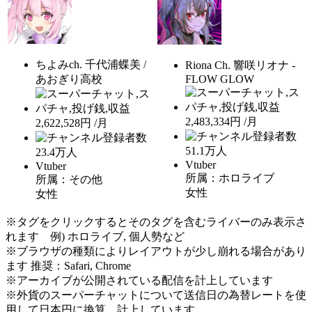
ちよみch. 千代浦蝶美 /
Riona Ch. 響咲リオナ -
あおぎり高校
FLOW GLOW
2,483,334円 /月
2,622,528円 /月
51.1
万人
23.4
万人
Vtuber
Vtuber
所属：ホロライブ
所属：その他
女性
女性
※タグをクリックするとそのタグを含むライバーのみ表示さ
れます 例) ホロライブ, 個人勢など
※ブラウザの種類によりレイアウトが少し崩れる場合があり
ます 推奨：Safari, Chrome
※アーカイブが公開されている配信を計上しています
※外貨のスーパーチャットについて送信日の為替レートを使
用して日本円に換算、計上しています