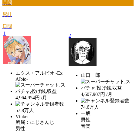
月間
累計
日間
1
2
エクス・アルビオ -Ex
山口一郎
Albio-
4,607,907円 /月
4,964,954円 /月
74.6
万人
57.8
万人
一般
Vtuber
男性
所属：にじさんじ
音楽
男性