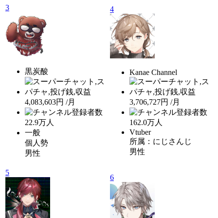
3
4
黒炭酸
Kanae Channel
4,083,603円 /月
3,706,727円 /月
22.9
万人
162.0
万人
Vtuber
一般
所属：にじさんじ
個人勢
男性
男性
5
6