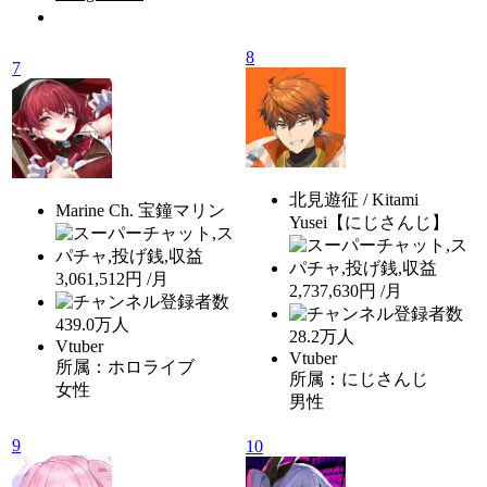
8
7
北見遊征 / Kitami
Marine Ch. 宝鐘マリン
Yusei【にじさんじ】
3,061,512円 /月
2,737,630円 /月
439.0
万人
28.2
万人
Vtuber
Vtuber
所属：ホロライブ
所属：にじさんじ
女性
男性
9
10