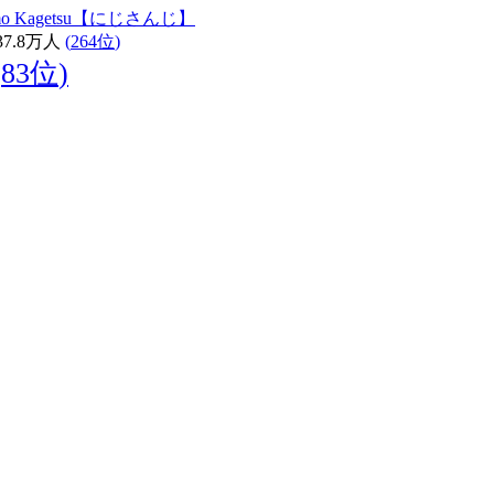
mo Kagetsu【にじさんじ】
37.8
万人
(
264位
)
(
83位
)