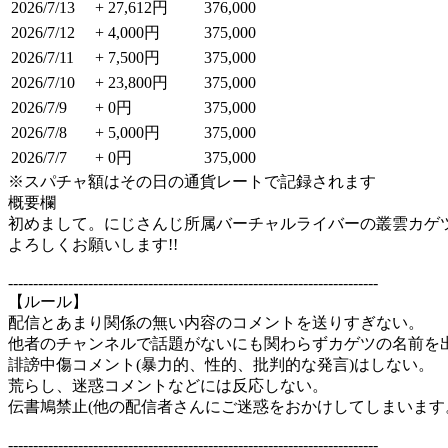
2026/7/13
+ 27,612円
376,000
2026/7/12
+ 4,000円
375,000
2026/7/11
+ 7,500円
375,000
2026/7/10
+ 23,800円
375,000
2026/7/9
+ 0円
375,000
2026/7/8
+ 5,000円
375,000
2026/7/7
+ 0円
375,000
※スパチャ額はその日の通貨レートで記録されます
概要欄
初めまして。にじさんじ所属バーチャルライバーの叢雲カゲ
よろしくお願いします!!
--------------------------------------------------------------------------
【ルール】
配信とあまり関係の無い内容のコメントを送りすぎない。
他者のチャンネルで話題がないにも関わらずカゲツの名前を
誹謗中傷コメント(暴力的、性的、批判的な発言)はしない。
荒らし、迷惑コメントなどには反応しない。
伝書鳩禁止(他の配信者さんにご迷惑をおかけしてしまいます
--------------------------------------------------------------------------