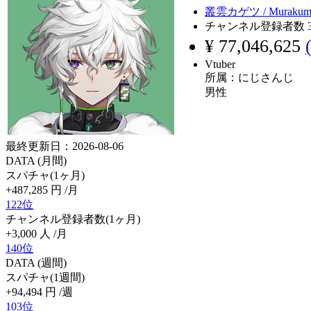
叢雲カゲツ / Muraku
チャンネル登録者数
¥ 77,046,625
Vtuber
所属：にじさんじ
男性
最終更新日：2026-08-06
DATA (月間)
スパチャ(1ヶ月)
+487,285
円
/月
122位
チャンネル登録者数(1ヶ月)
+3,000
人
/月
140位
DATA (週間)
スパチャ(1週間)
+94,494
円
/週
103位