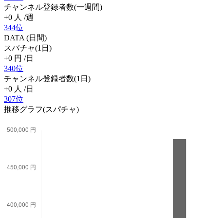
チャンネル登録者数(一週間)
+0
人
/週
344位
DATA (日間)
スパチャ(1日)
+0
円
/日
340位
チャンネル登録者数(1日)
+0
人
/日
307位
推移グラフ(スパチャ)