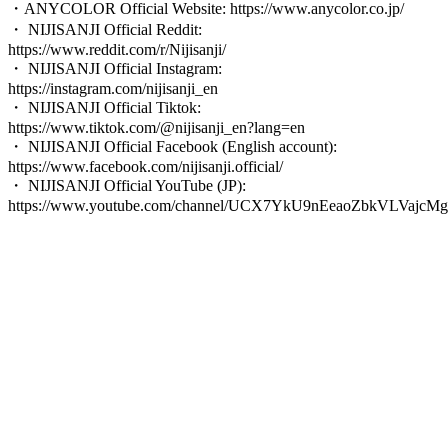
・ANYCOLOR Official Website: https://www.anycolor.co.jp/
・ NIJISANJI Official Reddit:
https://www.reddit.com/r/Nijisanji/
・ NIJISANJI Official Instagram:
https://instagram.com/nijisanji_en
・ NIJISANJI Official Tiktok:
https://www.tiktok.com/@nijisanji_en?lang=en
・ NIJISANJI Official Facebook (English account):
https://www.facebook.com/nijisanji.official/
・ NIJISANJI Official YouTube (JP):
https://www.youtube.com/channel/UCX7YkU9nEeaoZbkVLVajcMg