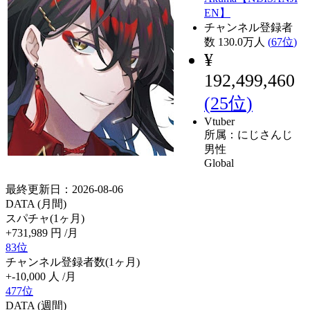
EN】
チャンネル登録者
数
130.0
万人
(
67位
)
¥
192,499,460
(
25位
)
Vtuber
所属：にじさんじ
男性
Global
最終更新日：2026-08-06
DATA (月間)
スパチャ(1ヶ月)
+731,989
円
/月
83位
チャンネル登録者数(1ヶ月)
+-10,000
人
/月
477位
DATA (週間)