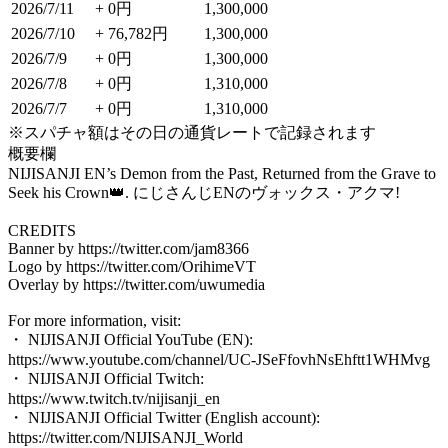
2026/7/11
+ 0円
1,300,000
2026/7/10
+ 76,782円
1,300,000
2026/7/9
+ 0円
1,300,000
2026/7/8
+ 0円
1,310,000
2026/7/7
+ 0円
1,310,000
※スパチャ額はその日の通貨レートで記録されます
概要欄
NIJISANJI EN’s Demon from the Past, Returned from the Grave to
Seek his Crown👑. にじさんじENのヴォックス・アクマ!
CREDITS
Banner by https://twitter.com/jam8366
Logo by https://twitter.com/OrihimeVT
Overlay by https://twitter.com/uwumedia
For more information, visit:
・ NIJISANJI Official YouTube (EN):
https://www.youtube.com/channel/UC-JSeFfovhNsEhftt1WHMvg
・ NIJISANJI Official Twitch:
https://www.twitch.tv/nijisanji_en
・ NIJISANJI Official Twitter (English account):
https://twitter.com/NIJISANJI_World