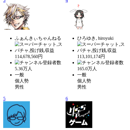
3
4
ふぁんきぃちゃんねる
ひろゆき, hiroyuki
114,678,560円
113,101,174円
5.36
万人
165.0
万人
一般
一般
個人勢
個人勢
男性
男性
5
6