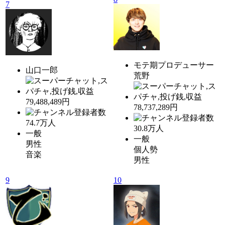
7
モテ期プロデューサー
山口一郎
荒野
79,488,489円
78,737,289円
74.7
万人
30.8
万人
一般
一般
男性
個人勢
音楽
男性
9
10