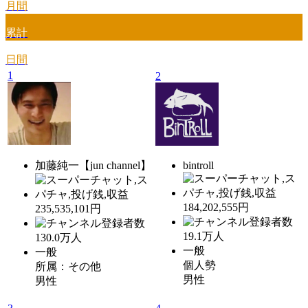
月間
累計
日間
1
2
加藤純一【jun channel】
bintroll
184,202,555円
235,535,101円
19.1
万人
130.0
万人
一般
一般
個人勢
所属：その他
男性
男性