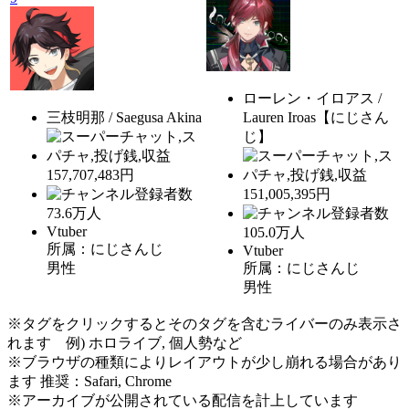
ローレン・イロアス /
三枝明那 / Saegusa Akina
Lauren Iroas【にじさん
じ】
157,707,483円
151,005,395円
73.6
万人
Vtuber
105.0
万人
所属：にじさんじ
Vtuber
男性
所属：にじさんじ
男性
※タグをクリックするとそのタグを含むライバーのみ表示さ
れます 例) ホロライブ, 個人勢など
※ブラウザの種類によりレイアウトが少し崩れる場合があり
ます 推奨：Safari, Chrome
※アーカイブが公開されている配信を計上しています