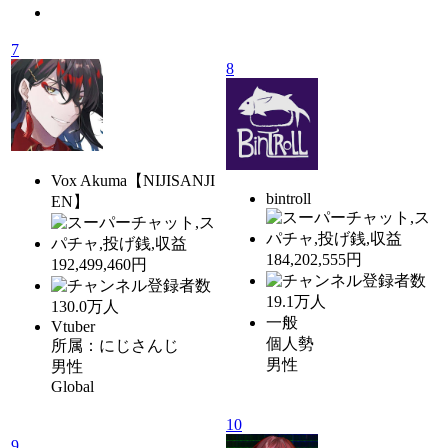
7
8
Vox Akuma【NIJISANJI
bintroll
EN】
184,202,555円
192,499,460円
19.1
万人
130.0
万人
一般
Vtuber
個人勢
所属：にじさんじ
男性
男性
Global
10
9