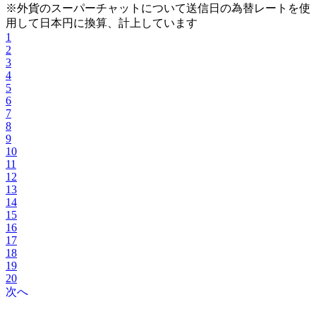
※外貨のスーパーチャットについて送信日の為替レートを使
用して日本円に換算、計上しています
1
2
3
4
5
6
7
8
9
10
11
12
13
14
15
16
17
18
19
20
次へ