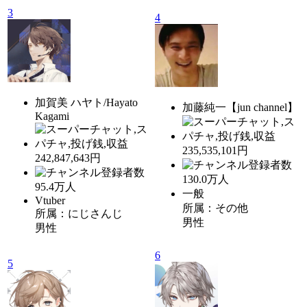
3
4
加賀美 ハヤト/Hayato
加藤純一【jun channel】
Kagami
235,535,101円
242,847,643円
130.0
万人
95.4
万人
一般
Vtuber
所属：その他
所属：にじさんじ
男性
男性
6
5