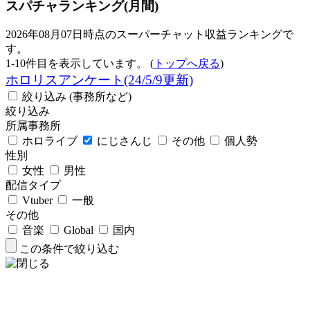
スパチャランキング(月間)
2026年08月07日時点のスーパーチャット収益ランキングで
す。
1-10件目を表示しています。 (
トップへ戻る
)
ホロリスアンケート(24/5/9更新)
絞り込み (事務所など)
絞り込み
所属事務所
ホロライブ
にじさんじ
その他
個人勢
性別
女性
男性
配信タイプ
Vtuber
一般
その他
音楽
Global
国内
この条件で絞り込む