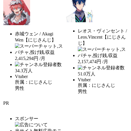
レオス・ヴィンセント /
赤城ウェン / Akagi
Leos.Vincent【にじさん
Wen【にじさんじ】
じ】
2,415,294円 /月
2,157,474円 /月
34.3
万人
51.0
万人
Vtuber
Vtuber
所属：にじさんじ
所属：にじさんじ
男性
男性
PR
スポンサー
当サイト無料広告モニ