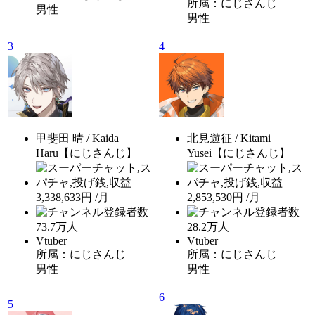
所属：にじさんじ
男性
男性
3
4
甲斐田 晴 / Kaida
北見遊征 / Kitami
Haru【にじさんじ】
Yusei【にじさんじ】
3,338,633円 /月
2,853,530円 /月
73.7
万人
28.2
万人
Vtuber
Vtuber
所属：にじさんじ
所属：にじさんじ
男性
男性
6
5